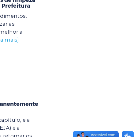
 Prefeitura
edimentos,
zar as
 melhoria
ba mais]
rmanentemente
apítulo, e a
EJA) é a
a retomar os