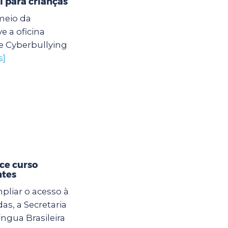
l para crianças
meio da
 a oficina
e Cyberbullying
s]
ce curso
ntes
mpliar o acesso à
s, a Secretaria
ngua Brasileira