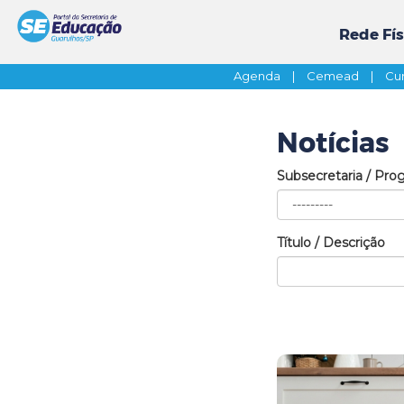
Rede Fís
Agenda
|
Cemead
|
Cur
Notícias
Subsecretaria / Pro
Título / Descrição