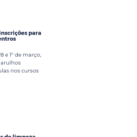
inscrições para
entros
8 e 1º de março,
uarulhos
ulas nos cursos
s de limpeza