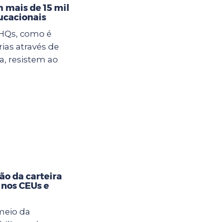
 mais de 15 mil
ucacionais
 HQs, como é
rias através de
, resistem ao
ão da carteira
 nos CEUs e
meio da