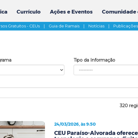
ica
Currículo
Ações e Eventos
Comunidade 
sos Gratuitos - CEUs
|
Guia de Ramais
|
Notícias
|
Publicaçõe
grama
Tipo da Informação
320 regi
24/03/2026, às 9:50
CEU Paraíso-Alvorada oferece 