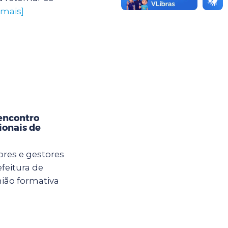
 mais]
encontro
ionais de
ores e gestores
feitura de
ião formativa