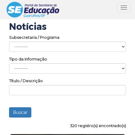
Toggl
navig
Notícias
Subsecretaria / Programa
Tipo da Informação
Título / Descrição
320 registro(s) encontrado(s)