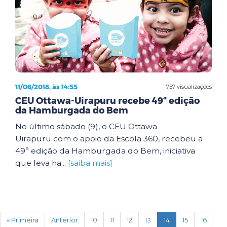
11/06/2018, às 14:55
757 visualizações
CEU Ottawa-Uirapuru recebe 49ª edição
da Hamburgada do Bem
No último sábado (9), o CEU Ottawa
Uirapuru com o apoio da Escola 360, recebeu a
49ª edição da Hamburgada do Bem, iniciativa
que leva ha...
[saiba mais]
(current)
« Primeira
Anterior
10
11
12
13
14
15
16