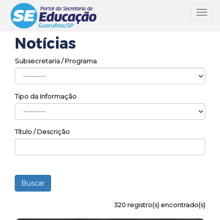
Toggl
navig
Notícias
Subsecretaria / Programa
Tipo da Informação
Título / Descrição
320 registro(s) encontrado(s)