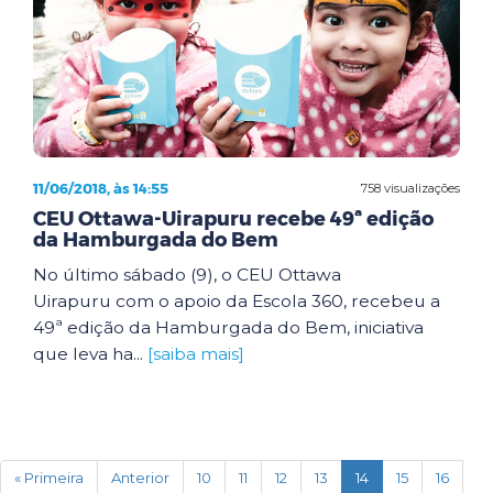
11/06/2018, às 14:55
758 visualizações
CEU Ottawa-Uirapuru recebe 49ª edição
da Hamburgada do Bem
No último sábado (9), o CEU Ottawa
Uirapuru com o apoio da Escola 360, recebeu a
49ª edição da Hamburgada do Bem, iniciativa
que leva ha...
[saiba mais]
(current)
« Primeira
Anterior
10
11
12
13
14
15
16