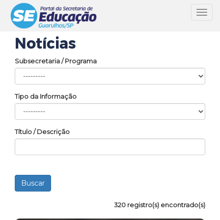
Toggl
navig
Notícias
Subsecretaria / Programa
Tipo da Informação
Título / Descrição
320 registro(s) encontrado(s)