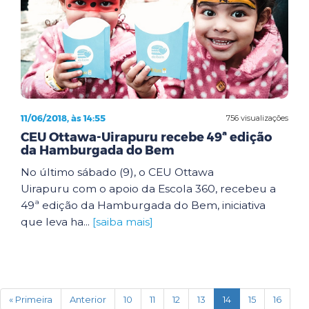
11/06/2018, às 14:55
756 visualizações
CEU Ottawa-Uirapuru recebe 49ª edição
da Hamburgada do Bem
No último sábado (9), o CEU Ottawa
Uirapuru com o apoio da Escola 360, recebeu a
49ª edição da Hamburgada do Bem, iniciativa
que leva ha...
[saiba mais]
(current)
« Primeira
Anterior
10
11
12
13
14
15
16