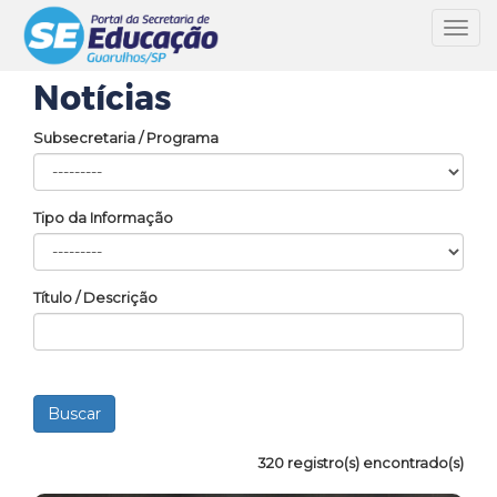
Toggl
navig
Notícias
Subsecretaria / Programa
Tipo da Informação
Título / Descrição
320 registro(s) encontrado(s)