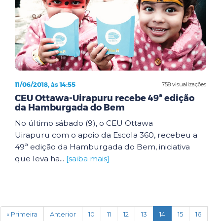
11/06/2018, às 14:55
758 visualizações
CEU Ottawa-Uirapuru recebe 49ª edição
da Hamburgada do Bem
No último sábado (9), o CEU Ottawa
Uirapuru com o apoio da Escola 360, recebeu a
49ª edição da Hamburgada do Bem, iniciativa
que leva ha...
[saiba mais]
(current)
« Primeira
Anterior
10
11
12
13
14
15
16