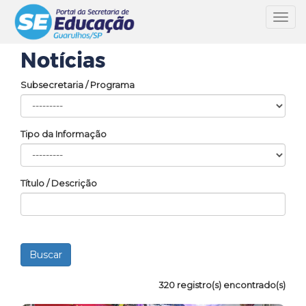
Toggl
navig
Notícias
Subsecretaria / Programa
Tipo da Informação
Título / Descrição
320 registro(s) encontrado(s)