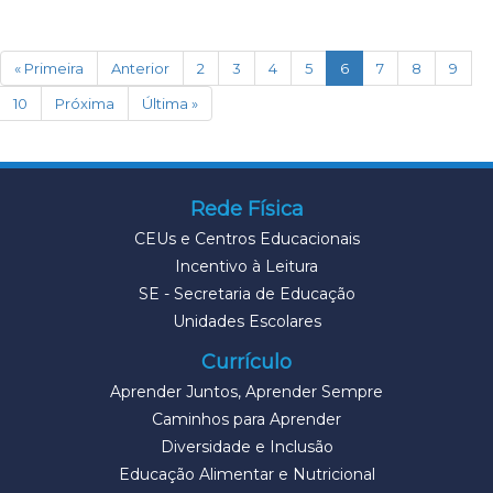
(current)
« Primeira
Anterior
2
3
4
5
6
7
8
9
10
Próxima
Última »
Rede Física
CEUs e Centros Educacionais
Incentivo à Leitura
SE - Secretaria de Educação
Unidades Escolares
Currículo
Aprender Juntos, Aprender Sempre
Caminhos para Aprender
Diversidade e Inclusão
Educação Alimentar e Nutricional