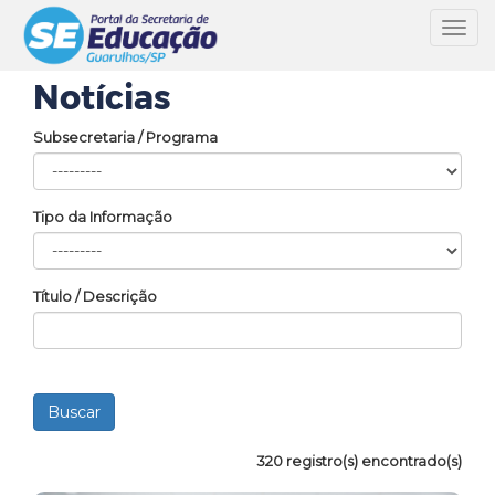
Toggl
navig
Notícias
Subsecretaria / Programa
Tipo da Informação
Título / Descrição
320 registro(s) encontrado(s)