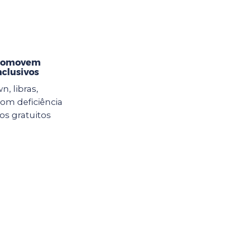
promovem
nclusivos
n, libras,
com deficiência
sos gratuitos