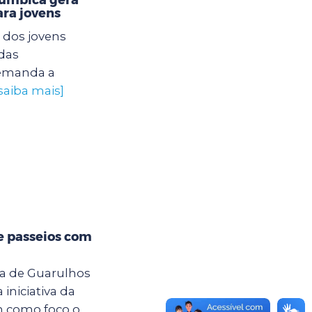
ra jovens
 dos jovens
das
 demanda a
saiba mais]
e passeios com
ra de Guarulhos
iniciativa da
m como foco o