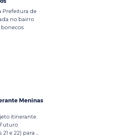
hos
a Prefeitura de
zada no bairro
e bonecos
nerante Meninas
eto itinerante
 Futuro
21 e 22) para ...