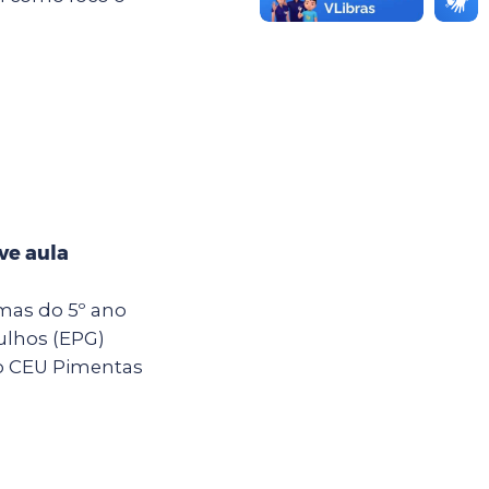
ve aula
rmas do 5º ano
ulhos (EPG)
o CEU Pimentas