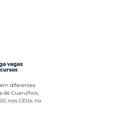
lga vagas
 cursos
em diferentes
ra de Guarulhos,
60, nos CEUs, no