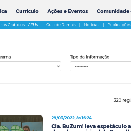
ica
Currículo
Ações e Eventos
Comunidade 
sos Gratuitos - CEUs
|
Guia de Ramais
|
Notícias
|
Publicaçõe
grama
Tipo da Informação
320 regi
29/03/2022, às 16:24
Cia. BuZum! leva espetáculo 