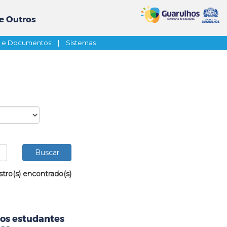
e Outros
s e Documentos
|
Sistemas
stro(s) encontrado(s)
aos estudantes