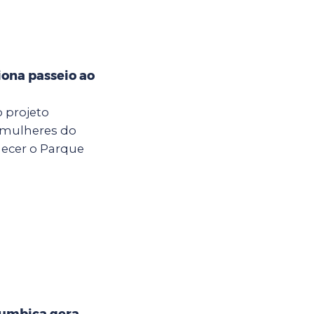
iona passeio ao
o projeto
 mulheres do
hecer o Parque
Cumbica gera