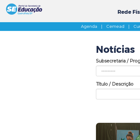
Rede Fís
Agenda
|
Cemead
|
Cur
Notícias
Subsecretaria / Pro
Título / Descrição