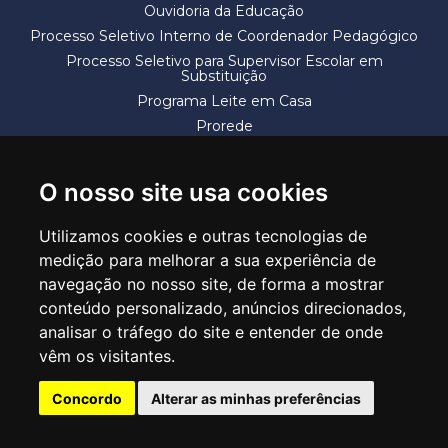
Ouvidoria da Educação
Processo Seletivo Interno de Coordenador Pedagógico
Processo Seletivo para Supervisor Escolar em
Substituição
Programa Leite em Casa
Prorede
Solicitação de Vaga
Termos e Condições
O nosso site usa cookies
Utilizamos cookies e outras tecnologias de
medição para melhorar a sua experiência de
navegação no nosso site, de forma a mostrar
conteúdo personalizado, anúncios direcionados,
SECRETARIA DE EDUCAÇÃO
analisar o tráfego do site e entender de onde
Rua Claudino Barbosa, 313 - Macedo - Guarulhos/SP CEP 07113-040
vêm os visitantes.
Central de Atendimento: *55 11 2475-7300
Concordo
Alterar as minhas preferências
PT