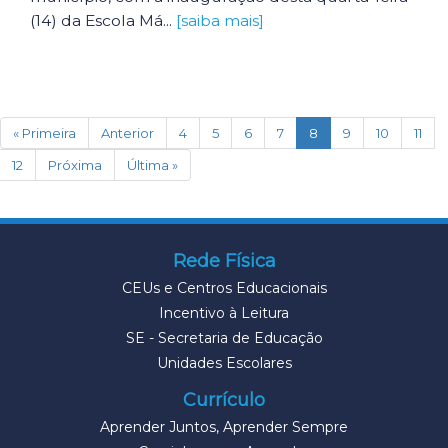
(14) da Escola Má...
[saiba mais]
(current)
« Primeira
Anterior
4
5
6
7
8
9
10
11
12
Próxima
Última »
Rede Física
CEUs e Centros Educacionais
Incentivo à Leitura
SE - Secretaria de Educação
Unidades Escolares
Currículo
Aprender Juntos, Aprender Sempre