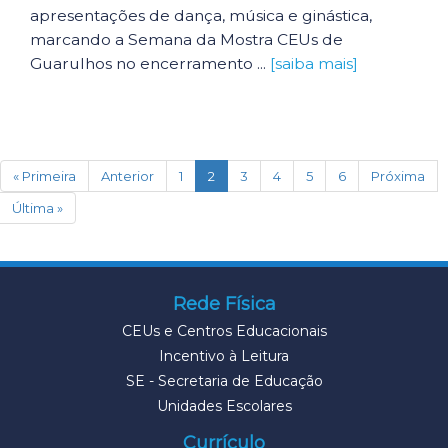
apresentações de dança, música e ginástica,
marcando a Semana da Mostra CEUs de
Guarulhos no encerramento ...
[saiba mais]
(current)
« Primeira
Anterior
1
2
3
4
5
6
Próxima
Última »
Rede Física
CEUs e Centros Educacionais
Incentivo à Leitura
SE - Secretaria de Educação
Unidades Escolares
Currículo