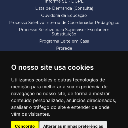
Informe SE - DGPE
Lista de Demanda (Consulta)
Ouvidoria da Educação
Processo Seletivo Interno de Coordenador Pedagógico
Processo Seletivo para Supervisor Escolar em
Substituição
Programa Leite em Casa
Prorede
Solicitação de Vaga
Termos e Condições
O nosso site usa cookies
Utilizamos cookies e outras tecnologias de
medição para melhorar a sua experiência de
navegação no nosso site, de forma a mostrar
conteúdo personalizado, anúncios direcionados,
SECRETARIA DE EDUCAÇÃO
analisar o tráfego do site e entender de onde
Rua Claudino Barbosa, 313 - Macedo - Guarulhos/SP CEP 07113-040
vêm os visitantes.
Central de Atendimento: *55 11 2475-7300
Concordo
Alterar as minhas preferências