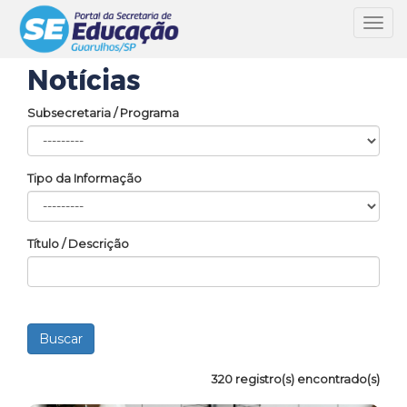
Toggl
navig
Notícias
Subsecretaria / Programa
Tipo da Informação
Título / Descrição
320 registro(s) encontrado(s)