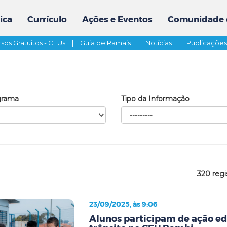
ica
Currículo
Ações e Eventos
Comunidade 
sos Gratuitos - CEUs
|
Guia de Ramais
|
Notícias
|
Publicaçõe
grama
Tipo da Informação
320 regi
23/09/2025, às 9:06
Alunos participam de ação ed