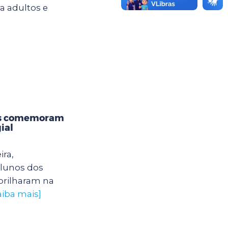
ra adultos e
os comemoram
ial
ira,
alunos dos
brilharam na
aiba mais]