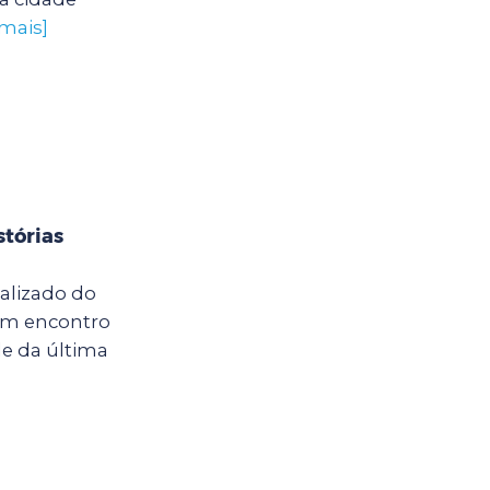
 mais]
stórias
calizado do
um encontro
e da última