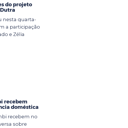
s do projeto
 Dutra
 nesta quarta-
om a participação
do e Zélia
bi recebem
ência doméstica
mbi recebem no
ersa sobre