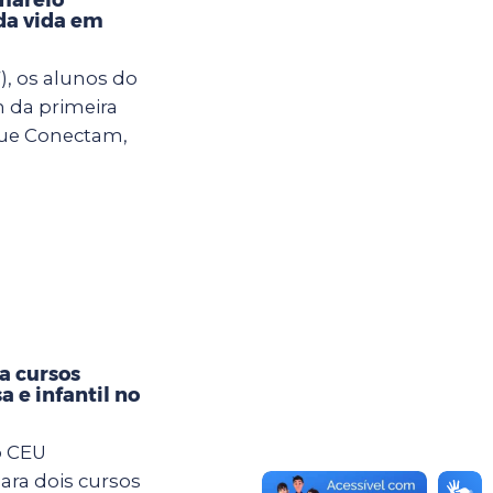
da vida em
), os alunos do
m da primeira
ue Conectam,
ra cursos
a e infantil no
o CEU
ara dois cursos