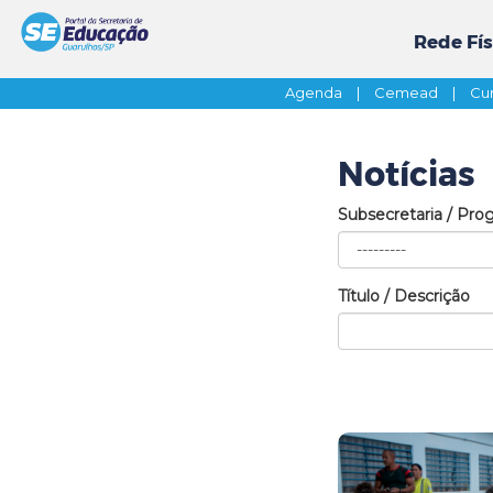
Rede Fís
Agenda
|
Cemead
|
Cur
Notícias
Subsecretaria / Pro
Título / Descrição