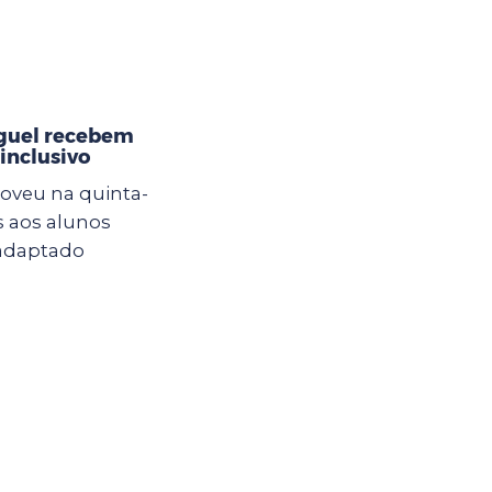
iguel recebem
inclusivo
oveu na quinta-
s aos alunos
 adaptado