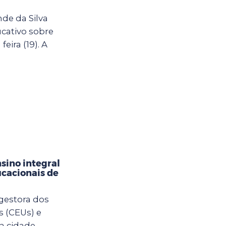
de da Silva
cativo sobre
eira (19). A
sino integral
cacionais de
 gestora dos
s (CEUs) e
a cidade