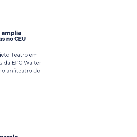
 amplia
ças no CEU
jeto Teatro em
s da EPG Walter
 no anfiteatro do
marelo