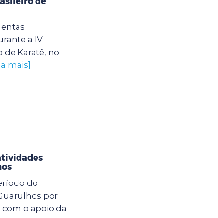
sileiro de
mentas
rante a IV
 de Karatê, no
ba mais]
atividades
hos
eríodo do
 Guarulhos por
o com o apoio da