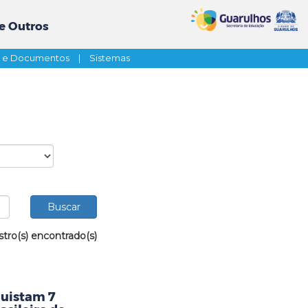
e Outros
s e Documentos
|
Sistemas
stro(s) encontrado(s)
uistam 7