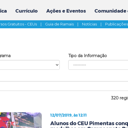
ica
Currículo
Ações e Eventos
Comunidade 
sos Gratuitos - CEUs
|
Guia de Ramais
|
Notícias
|
Publicaçõe
grama
Tipo da Informação
320 regi
12/07/2019, às 12:11
Alunos do CEU Pimentas conq