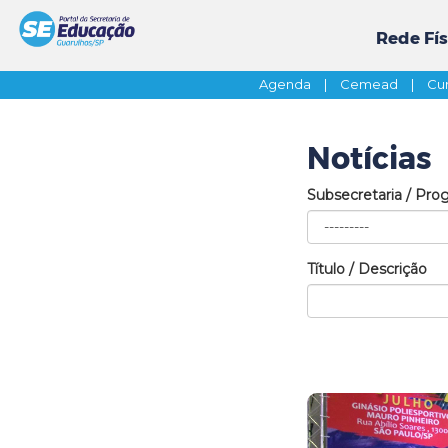
Rede Fís
Agenda
|
Cemead
|
Cur
Notícias
Subsecretaria / Pro
Título / Descrição