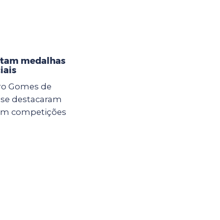
istam medalhas
iais
dro Gomes de
a se destacaram
 em competições