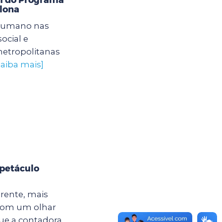
lona
humano nas
ocial e
etropolitanas
saiba mais]
spetáculo
erente, mais
É com um olhar
que a contadora