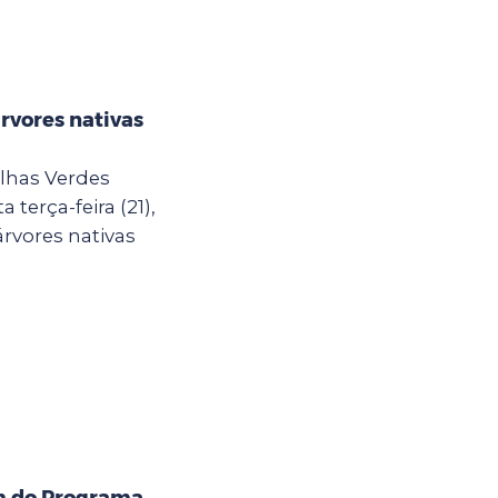
árvores nativas
lhas Verdes
terça-feira (21),
rvores nativas
m do Programa