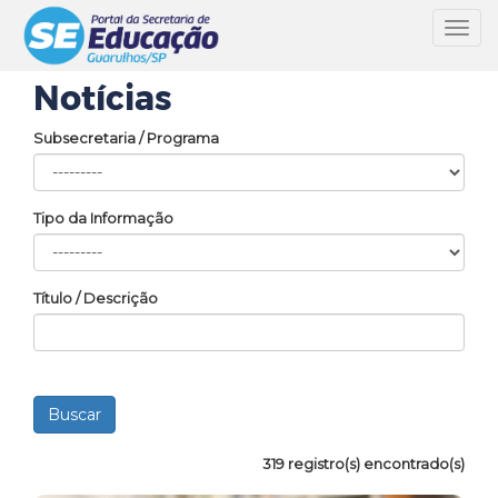
Toggl
navig
Notícias
Subsecretaria / Programa
Tipo da Informação
Título / Descrição
319 registro(s) encontrado(s)