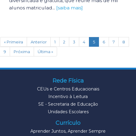
diversificada e gratuita, que reúne mais de mil
alunos matriculad...
[saiba mais]
(current)
« Primeira
Anterior
1
2
3
4
5
6
7
8
9
Próxima
Última »
Rede Física
CEUs e Centros Educacionais
Incentivo à Leitura
SE - Secretaria de Educação
Unidades Escolares
Currículo
Aprender Juntos, Aprender Sempre