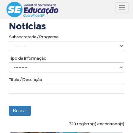
Toggl
navig
Notícias
Subsecretaria / Programa
Tipo da Informação
Título / Descrição
320 registro(s) encontrado(s)