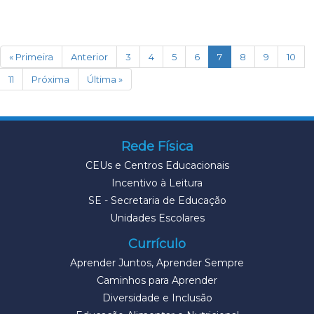
(current)
« Primeira
Anterior
3
4
5
6
7
8
9
10
11
Próxima
Última »
Rede Física
CEUs e Centros Educacionais
Incentivo à Leitura
SE - Secretaria de Educação
Unidades Escolares
Currículo
Aprender Juntos, Aprender Sempre
Caminhos para Aprender
Diversidade e Inclusão