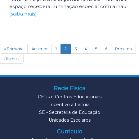
espaço receberá iluminação especial com a inau...
[saiba mais]
(current)
« Primeira
Anterior
1
2
3
4
5
6
Próxima
Última »
Rede Física
CEUs e Centros Educacionais
Incentivo à Leitura
SE - Secretaria de Educação
Unidades Escolares
Currículo