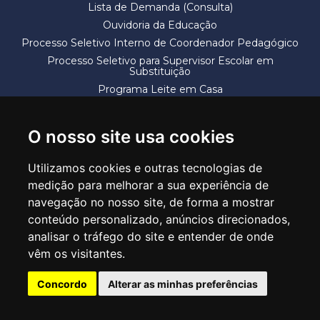
Lista de Demanda (Consulta)
Ouvidoria da Educação
Processo Seletivo Interno de Coordenador Pedagógico
Processo Seletivo para Supervisor Escolar em
Substituição
Programa Leite em Casa
Solicitação de Vaga
Termos e Condições
O nosso site usa cookies
Utilizamos cookies e outras tecnologias de
medição para melhorar a sua experiência de
navegação no nosso site, de forma a mostrar
conteúdo personalizado, anúncios direcionados,
SECRETARIA DE EDUCAÇÃO
analisar o tráfego do site e entender de onde
Rua Claudino Barbosa, 313 - Macedo - Guarulhos/SP CEP 07113-040
vêm os visitantes.
Central de Atendimento: *55 11 2475-7300
Concordo
Alterar as minhas preferências
PT