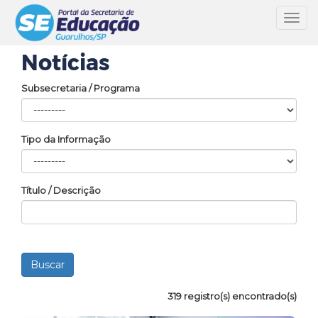
Toggl
navig
Notícias
Subsecretaria / Programa
Tipo da Informação
Título / Descrição
319 registro(s) encontrado(s)