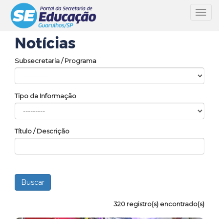
Toggl
navig
Notícias
Subsecretaria / Programa
Tipo da Informação
Título / Descrição
320 registro(s) encontrado(s)