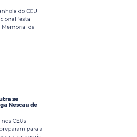
anhola do CEU
cional festa
o Memorial da
utra se
iga Nescau de
m nos CEUs
 preparam para a
Nescau, categoria