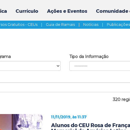
ica
Currículo
Ações e Eventos
Comunidade 
sos Gratuitos - CEUs
|
Guia de Ramais
|
Notícias
|
Publicaçõe
grama
Tipo da Informação
320 regi
11/11/2019, às 11:37
Alunos do CEU Rosa de França