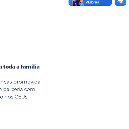
 toda a família
anças promovida
m parceria com
são nos CEUs