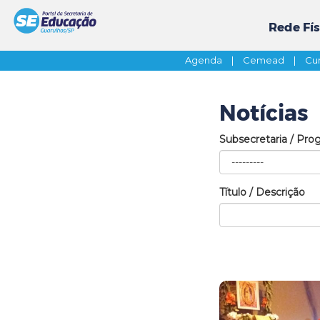
Rede Fís
Agenda
|
Cemead
|
Cur
Notícias
Subsecretaria / Pro
Título / Descrição