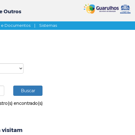
e Outros
s e Documentos
|
Sistemas
stro(s) encontrado(s)
 visitam