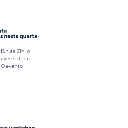
nta
s nesta quarta-
19h às 21h, o
 evento Cine
 O evento
ove workshop