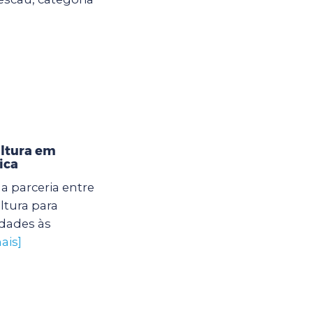
ultura em
ica
 parceria entre
ltura para
dades às
ais]