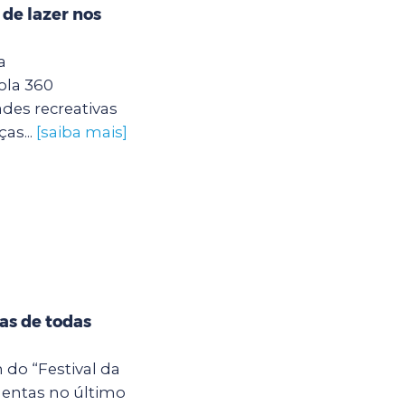
 de lazer nos
a
ola 360
des recreativas
as...
[saiba mais]
tas de todas
 do “Festival da
entas no último