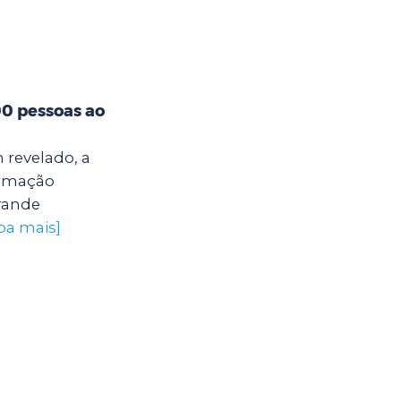
00 pessoas ao
 revelado, a
ormação
grande
iba mais]