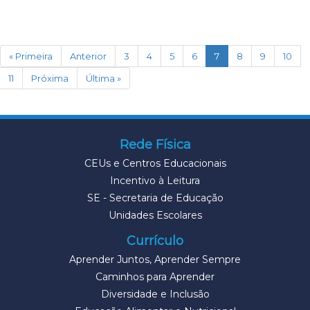
(current)
« Primeira
Anterior
3
4
5
6
7
8
9
10
11
Próxima
Última »
Rede Física
CEUs e Centros Educacionais
Incentivo à Leitura
SE - Secretaria de Educação
Unidades Escolares
Currículo
Aprender Juntos, Aprender Sempre
Caminhos para Aprender
Diversidade e Inclusão