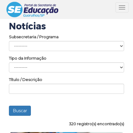
Toggl
navig
Notícias
Subsecretaria / Programa
Tipo da Informação
Título / Descrição
320 registro(s) encontrado(s)