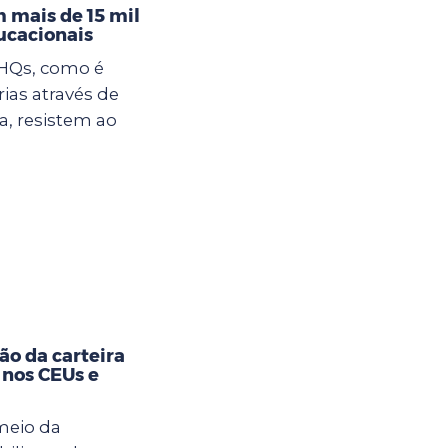
 mais de 15 mil
ucacionais
 HQs, como é
rias através de
, resistem ao
ão da carteira
 nos CEUs e
meio da