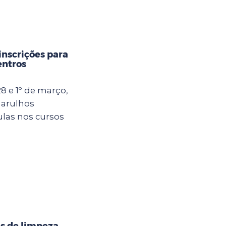
inscrições para
entros
8 e 1º de março,
uarulhos
ulas nos cursos
s de limpeza