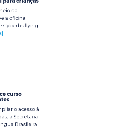
l para crianças
meio da
 a oficina
e Cyberbullying
s]
ce curso
ntes
mpliar o acesso à
s, a Secretaria
ngua Brasileira