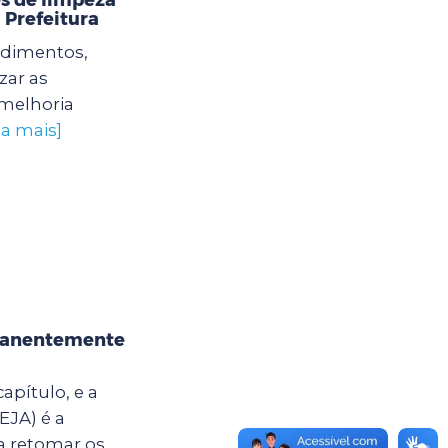
 Prefeitura
edimentos,
zar as
 melhoria
ba mais]
rmanentemente
apítulo, e a
EJA) é a
a retomar os