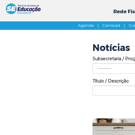
Rede Fís
Agenda
|
Cemead
|
Cur
Notícias
Subsecretaria / Pro
Título / Descrição