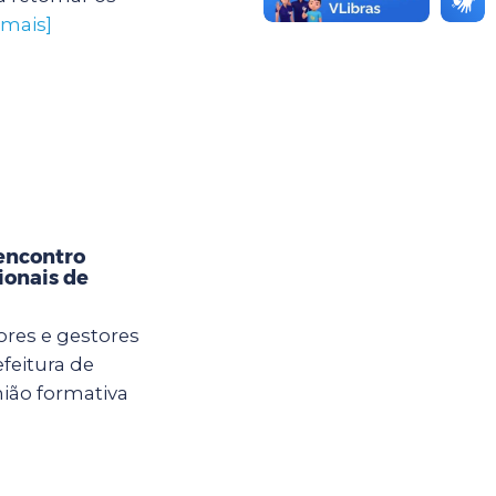
 mais]
encontro
ionais de
ores e gestores
feitura de
ião formativa