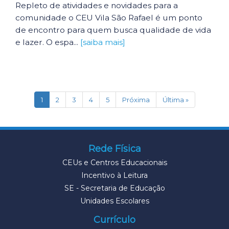
Repleto de atividades e novidades para a
comunidade o CEU Vila São Rafael é um ponto
de encontro para quem busca qualidade de vida
e lazer. O espa...
[saiba mais]
(current)
1
2
3
4
5
Próxima
Última »
Rede Física
CEUs e Centros Educacionais
Incentivo à Leitura
SE - Secretaria de Educação
Unidades Escolares
Currículo