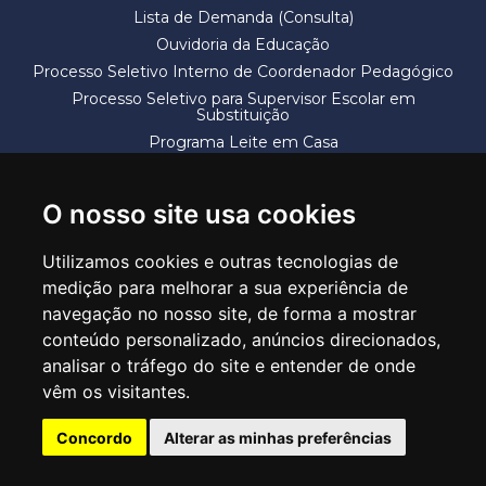
Lista de Demanda (Consulta)
Ouvidoria da Educação
Processo Seletivo Interno de Coordenador Pedagógico
Processo Seletivo para Supervisor Escolar em
Substituição
Programa Leite em Casa
Solicitação de Vaga
Termos e Condições
O nosso site usa cookies
Utilizamos cookies e outras tecnologias de
medição para melhorar a sua experiência de
navegação no nosso site, de forma a mostrar
conteúdo personalizado, anúncios direcionados,
SECRETARIA DE EDUCAÇÃO
analisar o tráfego do site e entender de onde
Rua Claudino Barbosa, 313 - Macedo - Guarulhos/SP CEP 07113-040
vêm os visitantes.
Central de Atendimento: *55 11 2475-7300
Concordo
Alterar as minhas preferências
PT