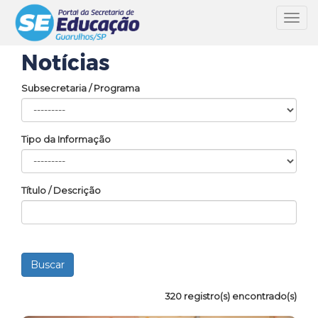
Toggl
navig
Notícias
Subsecretaria / Programa
Tipo da Informação
Título / Descrição
320 registro(s) encontrado(s)