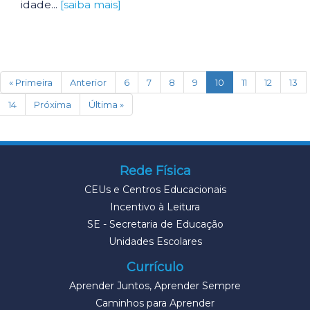
idade...
[saiba mais]
(current)
« Primeira
Anterior
6
7
8
9
10
11
12
13
14
Próxima
Última »
Rede Física
CEUs e Centros Educacionais
Incentivo à Leitura
SE - Secretaria de Educação
Unidades Escolares
Currículo
Aprender Juntos, Aprender Sempre
Caminhos para Aprender