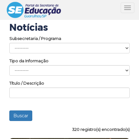
Toggl
navig
Notícias
Subsecretaria / Programa
Tipo da Informação
Título / Descrição
320 registro(s) encontrado(s)