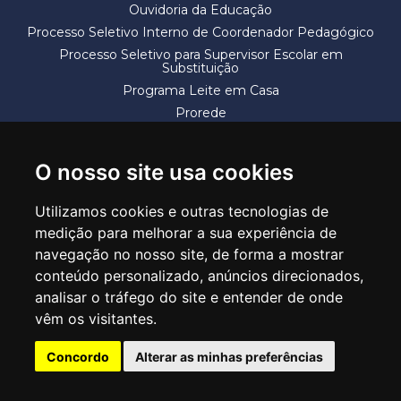
Ouvidoria da Educação
Processo Seletivo Interno de Coordenador Pedagógico
Processo Seletivo para Supervisor Escolar em
Substituição
Programa Leite em Casa
Prorede
Solicitação de Vaga
Termos e Condições
O nosso site usa cookies
Utilizamos cookies e outras tecnologias de
medição para melhorar a sua experiência de
navegação no nosso site, de forma a mostrar
conteúdo personalizado, anúncios direcionados,
SECRETARIA DE EDUCAÇÃO
analisar o tráfego do site e entender de onde
Rua Claudino Barbosa, 313 - Macedo - Guarulhos/SP CEP 07113-040
vêm os visitantes.
Central de Atendimento: *55 11 2475-7300
Concordo
Alterar as minhas preferências
PT