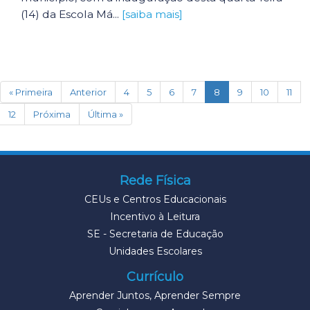
(14) da Escola Má...
[saiba mais]
(current)
« Primeira
Anterior
4
5
6
7
8
9
10
11
12
Próxima
Última »
Rede Física
CEUs e Centros Educacionais
Incentivo à Leitura
SE - Secretaria de Educação
Unidades Escolares
Currículo
Aprender Juntos, Aprender Sempre