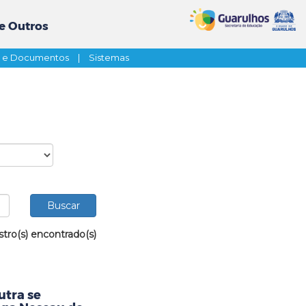
e Outros
s e Documentos
|
Sistemas
stro(s) encontrado(s)
utra se