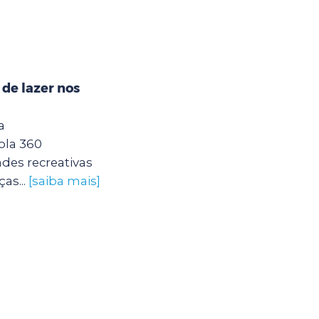
 de lazer nos
a
ola 360
des recreativas
as...
[saiba mais]