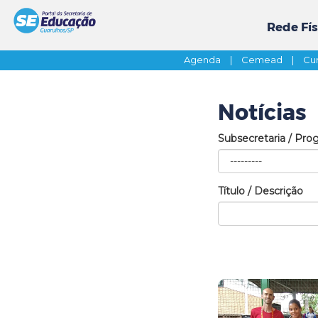
Rede Fís
Agenda
|
Cemead
|
Cur
Notícias
Subsecretaria / Pro
Título / Descrição