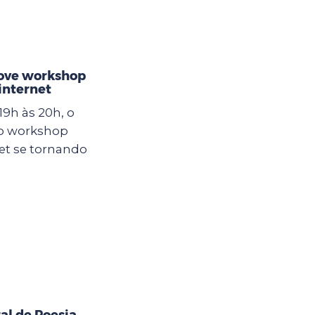
ove workshop
internet
19h às 20h, o
 o workshop
et se tornando
al de Poesia