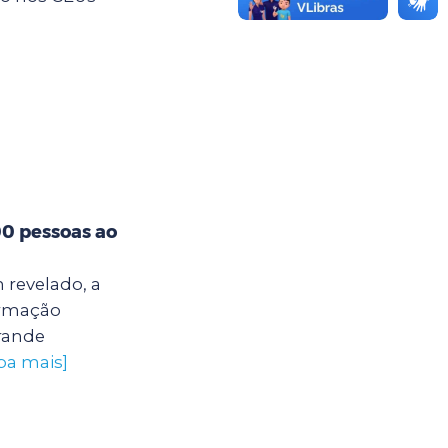
00 pessoas ao
 revelado, a
ormação
grande
iba mais]