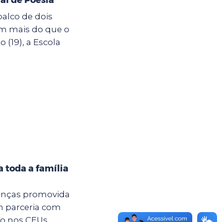
palco de dois
êm mais do que o
19), a Escola
 toda a família
anças promovida
m parceria com
são nos CEUs