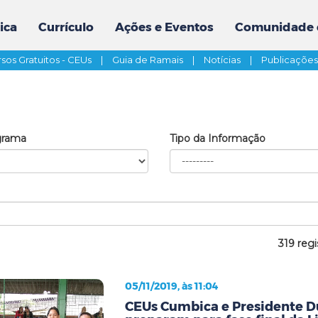
ica
Currículo
Ações e Eventos
Comunidade 
sos Gratuitos - CEUs
|
Guia de Ramais
|
Notícias
|
Publicaçõe
grama
Tipo da Informação
319 regi
05/11/2019, às 11:04
CEUs Cumbica e Presidente D