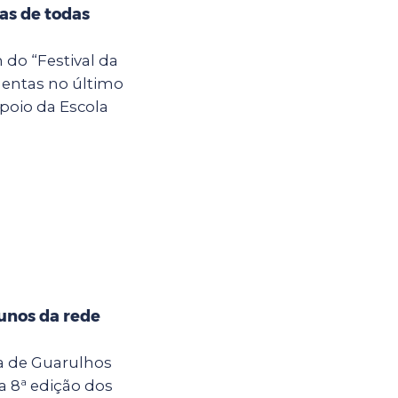
tas de todas
 do “Festival da
entas no último
poio da Escola
unos da rede
ra de Guarulhos
a 8ª edição dos