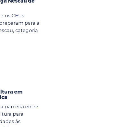
iga Nescau de
m nos CEUs
 preparam para a
Nescau, categoria
ultura em
ica
 parceria entre
ltura para
dades às