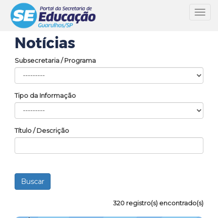
Toggl
navig
Notícias
Subsecretaria / Programa
Tipo da Informação
Título / Descrição
320 registro(s) encontrado(s)