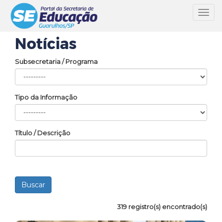
Toggl
navig
Notícias
Subsecretaria / Programa
Tipo da Informação
Título / Descrição
319 registro(s) encontrado(s)