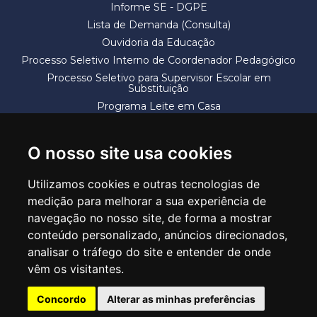
Informe SE - DGPE
Lista de Demanda (Consulta)
Ouvidoria da Educação
Processo Seletivo Interno de Coordenador Pedagógico
Processo Seletivo para Supervisor Escolar em
Substituição
Programa Leite em Casa
Solicitação de Vaga
Termos e Condições
O nosso site usa cookies
Utilizamos cookies e outras tecnologias de
medição para melhorar a sua experiência de
navegação no nosso site, de forma a mostrar
conteúdo personalizado, anúncios direcionados,
SECRETARIA DE EDUCAÇÃO
analisar o tráfego do site e entender de onde
Rua Claudino Barbosa, 313 - Macedo - Guarulhos/SP CEP 07113-040
vêm os visitantes.
Central de Atendimento: *55 11 2475-7300
Concordo
Alterar as minhas preferências