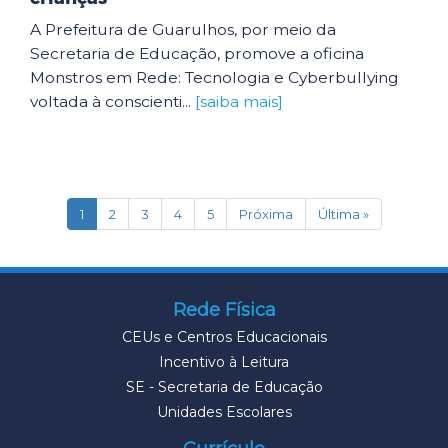
A Prefeitura de Guarulhos, por meio da
Secretaria de Educação, promove a oficina
Monstros em Rede: Tecnologia e Cyberbullying
voltada à conscienti...
[saiba mais]
(current)
1
2
3
4
5
Próxima
Última »
Rede Física
CEUs e Centros Educacionais
Incentivo à Leitura
SE - Secretaria de Educação
Unidades Escolares