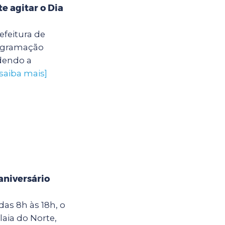
 agitar o Dia
efeitura de
rogramação
ndendo a
[saiba mais]
niversário
as 8h às 18h, o
laia do Norte,