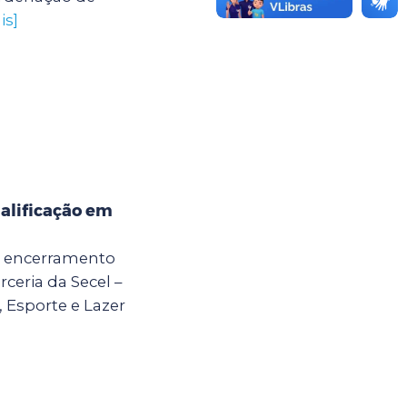
is]
alificação em
 o encerramento
ceria da Secel –
, Esporte e Lazer