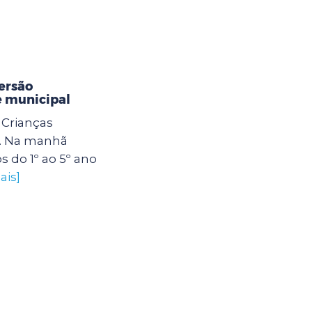
ersão
e municipal
Crianças
. Na manhã
os do 1º ao 5º ano
ais]