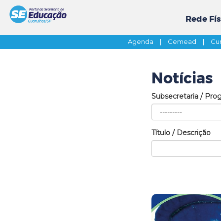
Rede Fís
Agenda
|
Cemead
|
Cur
Notícias
Subsecretaria / Pro
Título / Descrição