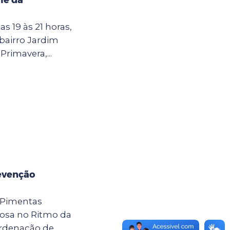
as 19 às 21 horas,
 bairro Jardim
Primavera,...
evenção
 Pimentas
osa no Ritmo da
ordenação de