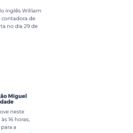
o inglês William
a contadora de
ta no dia 29 de
ão Miguel
idade
ove neste
às 16 horas,
para a