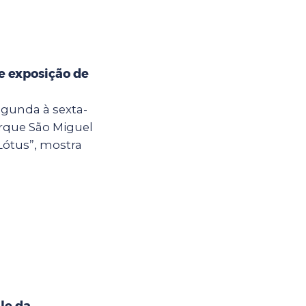
e exposição de
egunda à sexta-
Parque São Miguel
Lótus”, mostra
le da