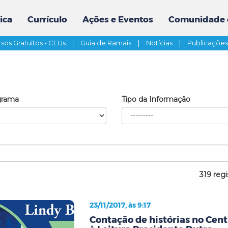
ica
Currículo
Ações e Eventos
Comunidade 
sos Gratuitos - CEUs
|
Guia de Ramais
|
Notícias
|
Publicaçõe
grama
Tipo da Informação
319 regi
23/11/2017, às 9:17
Contação de histórias no Cent