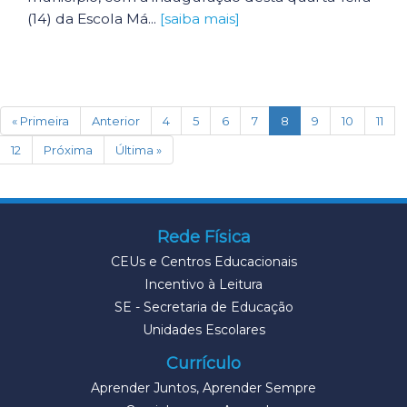
(14) da Escola Má...
[saiba mais]
(current)
« Primeira
Anterior
4
5
6
7
8
9
10
11
12
Próxima
Última »
Rede Física
CEUs e Centros Educacionais
Incentivo à Leitura
SE - Secretaria de Educação
Unidades Escolares
Currículo
Aprender Juntos, Aprender Sempre