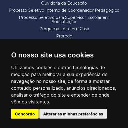
Ouvidoria da Educação
Processo Seletivo Interno de Coordenador Pedagógico
Processo Seletivo para Supervisor Escolar em
Substituição
Programa Leite em Casa
Prorede
Solicitação de Vaga
Termos e Condições
O nosso site usa cookies
Utilizamos cookies e outras tecnologias de
medição para melhorar a sua experiência de
navegação no nosso site, de forma a mostrar
conteúdo personalizado, anúncios direcionados,
SECRETARIA DE EDUCAÇÃO
analisar o tráfego do site e entender de onde
Rua Claudino Barbosa, 313 - Macedo - Guarulhos/SP CEP 07113-040
vêm os visitantes.
Central de Atendimento: *55 11 2475-7300
Concordo
Alterar as minhas preferências
PT