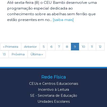
Até sexta-feira (8) o CEU Bambi desenvolve uma
programação especial dedicada ao
conhecimento sobre as abelhas sem ferrão que
estão presentes em no...
[saiba mais]
(current)
« Primeira
Anterior
5
6
7
8
9
10
11
12
13
Próxima
Última »
Rede Física
CEUs e Centros Educacionais
Incentivo à Leitura
SE - Secretaria de Educação
Unidades Escolares