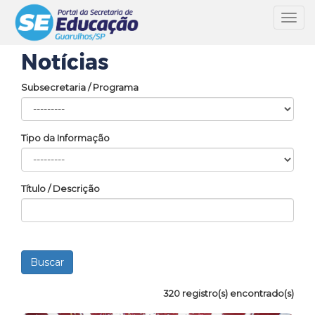
Toggl
navig
Notícias
Subsecretaria / Programa
Tipo da Informação
Título / Descrição
320 registro(s) encontrado(s)