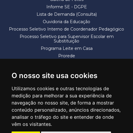
Informe SE - DGPE
Lista de Demanda (Consulta)
Ouvidoria da Educação
Processo Seletivo Interno de Coordenador Pedagógico
Processo Seletivo para Supervisor Escolar em
Substituição
Programa Leite em Casa
Prorede
Solicitação de Vaga
Termos e Condições
O nosso site usa cookies
Utilizamos cookies e outras tecnologias de
medição para melhorar a sua experiência de
navegação no nosso site, de forma a mostrar
conteúdo personalizado, anúncios direcionados,
SECRETARIA DE EDUCAÇÃO
analisar o tráfego do site e entender de onde
Rua Claudino Barbosa, 313 - Macedo - Guarulhos/SP CEP 07113-040
vêm os visitantes.
Central de Atendimento: *55 11 2475-7300