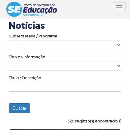
Toggl
navig
Notícias
Subsecretaria / Programa
Tipo da Informação
Título / Descrição
320 registro(s) encontrado(s)