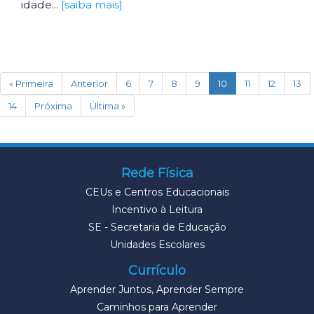
idade...
[saiba mais]
(current)
« Primeira
Anterior
6
7
8
9
10
11
12
13
14
Próxima
Última »
Rede Física
CEUs e Centros Educacionais
Incentivo à Leitura
SE - Secretaria de Educação
Unidades Escolares
Currículo
Aprender Juntos, Aprender Sempre
Caminhos para Aprender