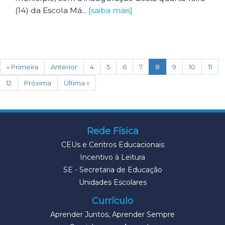
(14) da Escola Má...
[saiba mais]
(current)
« Primeira
Anterior
4
5
6
7
8
9
10
11
12
Próxima
Última »
Rede Física
CEUs e Centros Educacionais
Incentivo à Leitura
SE - Secretaria de Educação
Unidades Escolares
Currículo
Aprender Juntos, Aprender Sempre