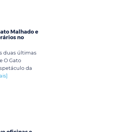
Gato Malhado e
rários no
s duas últimas
e O Gato
spetáculo da
ais]
e oficinas e