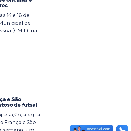
res
s 14 e 18 de
 Municipal de
ssoa (CMIL), na
ça e São
toso de futsal
eração, alegria
e França e São
ma semana, um