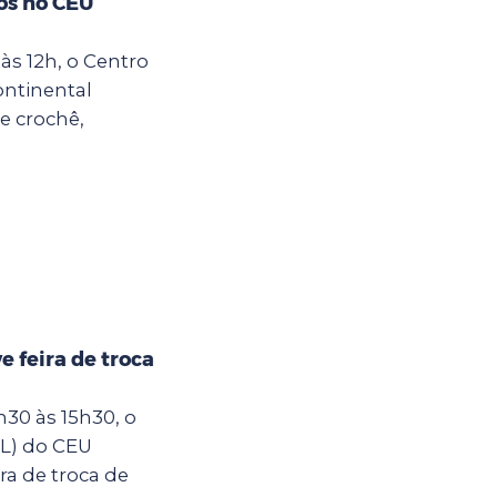
os no CEU
às 12h, o Centro
ontinental
e crochê,
 feira de troca
30 às 15h30, o
IL) do CEU
ra de troca de