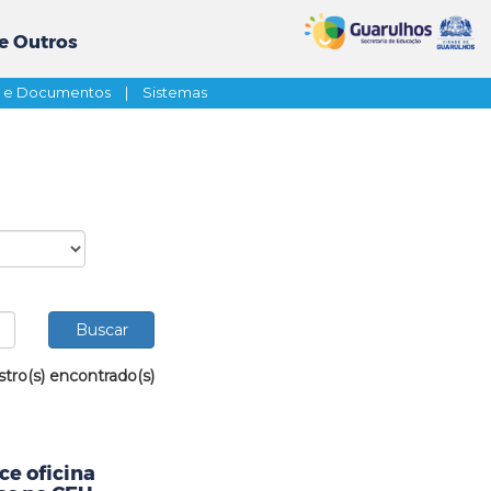
e Outros
s e Documentos
|
Sistemas
stro(s) encontrado(s)
ce oficina