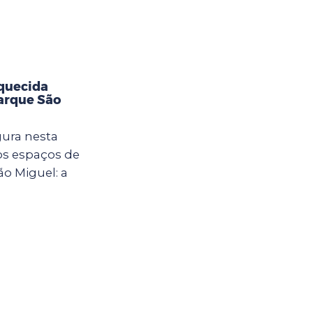
aquecida
Parque São
gura nesta
vos espaços de
ão Miguel: a