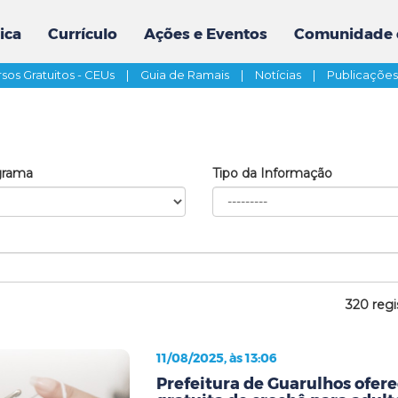
ica
Currículo
Ações e Eventos
Comunidade 
sos Gratuitos - CEUs
|
Guia de Ramais
|
Notícias
|
Publicaçõe
grama
Tipo da Informação
320 regi
11/08/2025, às 13:06
Prefeitura de Guarulhos ofere