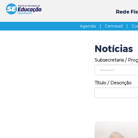
Rede Fís
Agenda
|
Cemead
|
Cur
Notícias
Subsecretaria / Pro
Título / Descrição