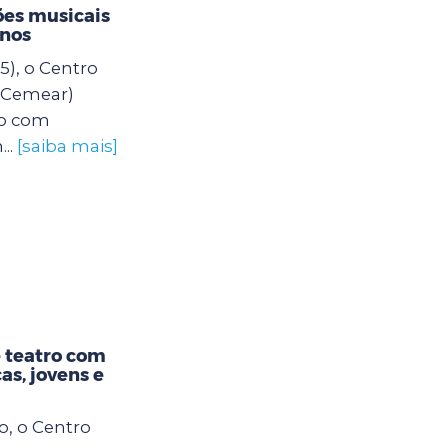
es musicais
unos
5), o Centro
 (Cemear)
o com
..
[saiba mais]
 teatro com
as, jovens e
o, o Centro