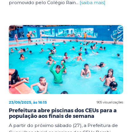
promovido pelo Colégio Rain...
[saiba mais]
23/09/2025, às 16:15
905 visualizações
Prefeitura abre piscinas dos CEUs para a
população aos finais de semana
A partir do próximo sábado (27), a Prefeitura de