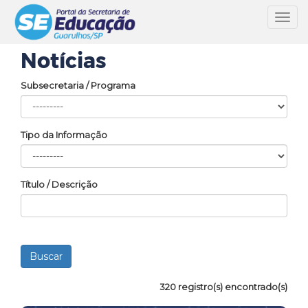
Toggl
navig
Notícias
Subsecretaria / Programa
Tipo da Informação
Título / Descrição
320 registro(s) encontrado(s)