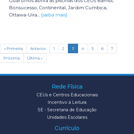
Guarulhos abrirá as piscinas dos CEUs Bambi,
Bonsucesso, Continental, Jardim Cumbica,
Ottawa-Uira...
[saiba mais]
(current)
« Primeira
Anterior
1
2
3
4
5
6
7
Próxima
Última »
Rede Física
CEUs e Centros Educacionais
Incentivo à Leitura
SE - Secretaria de Educação
Unidades Escolares
Currículo