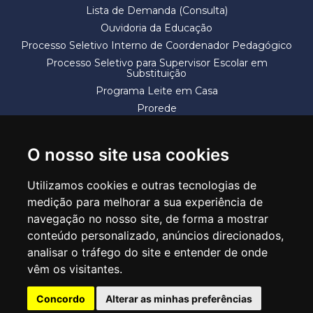
Lista de Demanda (Consulta)
Ouvidoria da Educação
Processo Seletivo Interno de Coordenador Pedagógico
Processo Seletivo para Supervisor Escolar em
Substituição
Programa Leite em Casa
Prorede
Solicitação de Vaga
Termos e Condições
O nosso site usa cookies
Utilizamos cookies e outras tecnologias de
medição para melhorar a sua experiência de
navegação no nosso site, de forma a mostrar
conteúdo personalizado, anúncios direcionados,
SECRETARIA DE EDUCAÇÃO
analisar o tráfego do site e entender de onde
Rua Claudino Barbosa, 313 - Macedo - Guarulhos/SP CEP 07113-040
vêm os visitantes.
Central de Atendimento: *55 11 2475-7300
Concordo
Alterar as minhas preferências