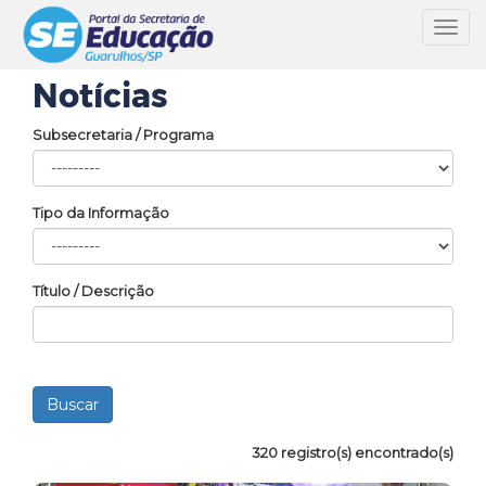
Toggl
navig
Notícias
Subsecretaria / Programa
Tipo da Informação
Título / Descrição
320 registro(s) encontrado(s)