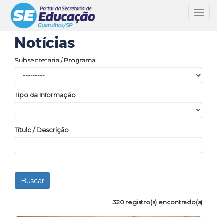
Toggl
navig
Notícias
Subsecretaria / Programa
Tipo da Informação
Título / Descrição
320 registro(s) encontrado(s)