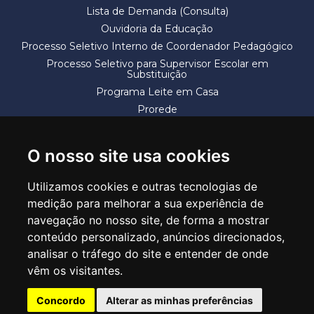
Lista de Demanda (Consulta)
Ouvidoria da Educação
Processo Seletivo Interno de Coordenador Pedagógico
Processo Seletivo para Supervisor Escolar em
Substituição
Programa Leite em Casa
Prorede
Solicitação de Vaga
Termos e Condições
O nosso site usa cookies
Utilizamos cookies e outras tecnologias de
medição para melhorar a sua experiência de
navegação no nosso site, de forma a mostrar
conteúdo personalizado, anúncios direcionados,
SECRETARIA DE EDUCAÇÃO
analisar o tráfego do site e entender de onde
Rua Claudino Barbosa, 313 - Macedo - Guarulhos/SP CEP 07113-040
vêm os visitantes.
Central de Atendimento: *55 11 2475-7300
Concordo
Alterar as minhas preferências