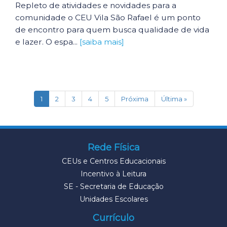
Repleto de atividades e novidades para a
comunidade o CEU Vila São Rafael é um ponto
de encontro para quem busca qualidade de vida
e lazer. O espa...
[saiba mais]
(current)
1
2
3
4
5
Próxima
Última »
Rede Física
CEUs e Centros Educacionais
Incentivo à Leitura
SE - Secretaria de Educação
Unidades Escolares
Currículo