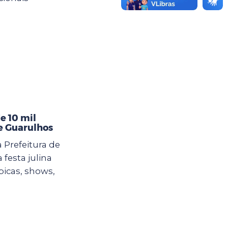
e 10 mil
de Guarulhos
 Prefeitura de
esta julina
picas, shows,