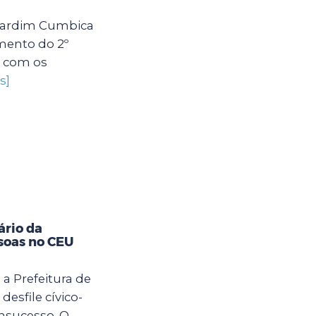
U Jardim Cumbica
mento do 2º
s com os
s]
ário da
soas no CEU
 a Prefeitura de
desfile cívico-
nsucesso. O