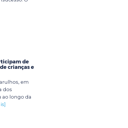
rticipam de
 de crianças e
uarulhos, em
a dos
u ao longo da
is]