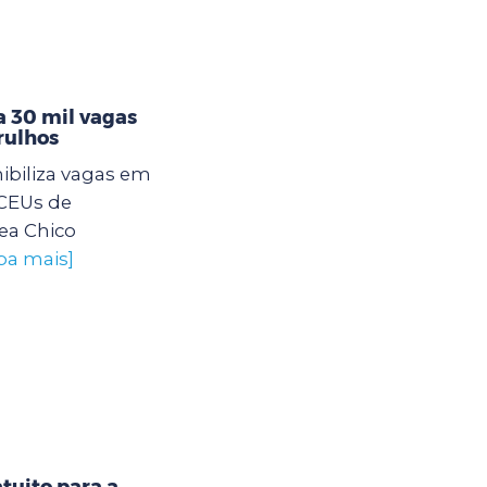
 30 mil vagas
rulhos
ibiliza vagas em
 CEUs de
ea Chico
iba mais]
tuito para a