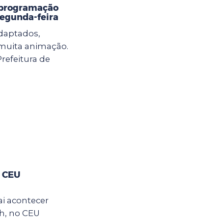
 programação
 segunda-feira
adaptados,
e muita animação.
Prefeitura de
o CEU
ai acontecer
2h, no CEU