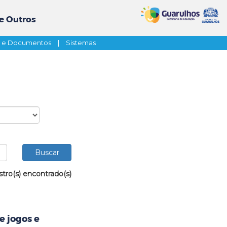
e Outros
s e Documentos
|
Sistemas
stro(s) encontrado(s)
e jogos e