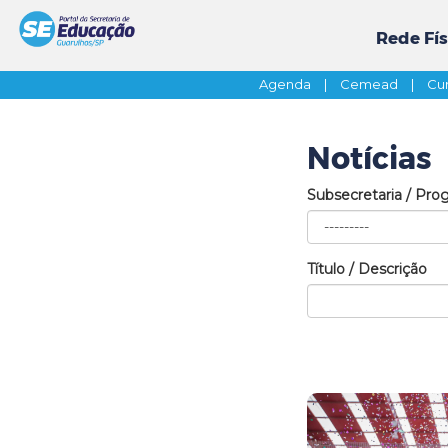
Rede Fís
Agenda
|
Cemead
|
Cur
Notícias
Subsecretaria / Pro
Título / Descrição