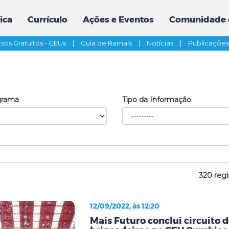
ica
Currículo
Ações e Eventos
Comunidade 
sos Gratuitos - CEUs
|
Guia de Ramais
|
Notícias
|
Publicaçõe
grama
Tipo da Informação
320 regi
12/09/2022, às 12:20
Mais Futuro conclui circuito d