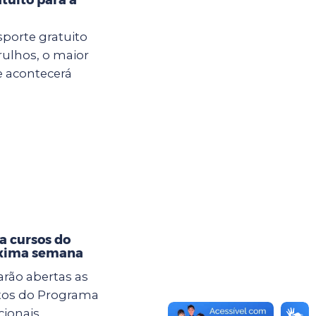
sporte gratuito
rulhos, o maior
e acontecerá
a cursos do
óxima semana
tarão abertas as
itos do Programa
cionais