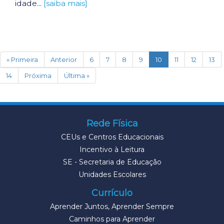
idade...
[saiba mais]
(current)
« Primeira
Anterior
6
7
8
9
10
11
12
13
14
Próxima
Última »
Rede Física
CEUs e Centros Educacionais
Incentivo à Leitura
SE - Secretaria de Educação
Unidades Escolares
Currículo
Aprender Juntos, Aprender Sempre
Caminhos para Aprender