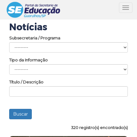
Toggl
navig
Notícias
Subsecretaria / Programa
Tipo da Informação
Título / Descrição
320 registro(s) encontrado(s)