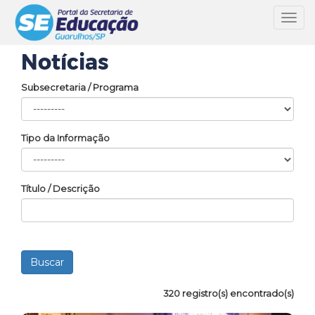
Toggl
navig
Notícias
Subsecretaria / Programa
Tipo da Informação
Título / Descrição
320 registro(s) encontrado(s)