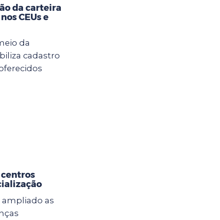
ão da carteira
 nos CEUs e
meio da
biliza cadastro
 oferecidos
 centros
cialização
 ampliado as
anças