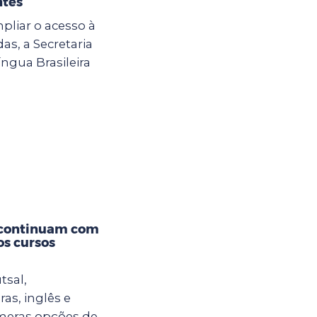
ntes
mpliar o acesso à
s, a Secretaria
ngua Brasileira
 continuam com
os cursos
tsal,
ras, inglês e
meras opções de