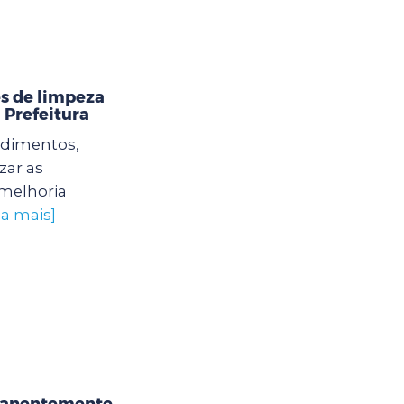
s de limpeza
 Prefeitura
edimentos,
zar as
 melhoria
ba mais]
rmanentemente