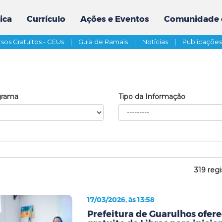
ica
Currículo
Ações e Eventos
Comunidade 
sos Gratuitos - CEUs
|
Guia de Ramais
|
Notícias
|
Publicaçõe
grama
Tipo da Informação
319 regi
17/03/2026, às 13:58
Prefeitura de Guarulhos ofere