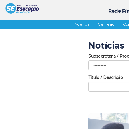
Rede Fís
Agenda
|
Cemead
|
Cur
Notícias
Subsecretaria / Pro
Título / Descrição