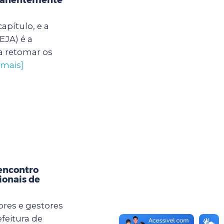
apítulo, e a
EJA) é a
a retomar os
 mais]
encontro
ionais de
ores e gestores
feitura de