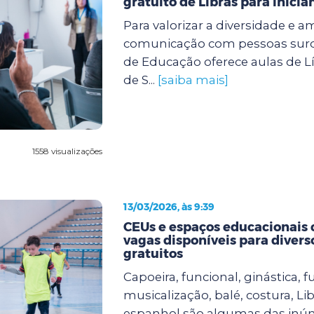
gratuito de Libras para inicia
Para valorizar a diversidade e a
comunicação com pessoas surda
de Educação oferece aulas de Lí
de S...
[saiba mais]
1558 visualizações
13/03/2026, às 9:39
CEUs e espaços educacionais
vagas disponíveis para divers
gratuitos
Capoeira, funcional, ginástica, fu
musicalização, balé, costura, Lib
espanhol são algumas das inú