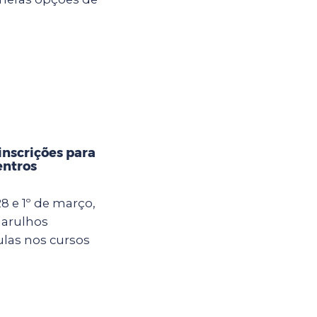
inscrições para
entros
8 e 1º de março,
uarulhos
ulas nos cursos