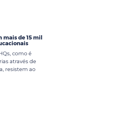
 mais de 15 mil
ucacionais
 HQs, como é
rias através de
, resistem ao