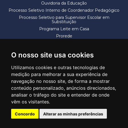
Ouvidoria da Educação
Processo Seletivo Interno de Coordenador Pedagógico
Processo Seletivo para Supervisor Escolar em
Substituição
Programa Leite em Casa
Prorede
Solicitação de Vaga
Termos e Condições
O nosso site usa cookies
Utilizamos cookies e outras tecnologias de
medição para melhorar a sua experiência de
navegação no nosso site, de forma a mostrar
conteúdo personalizado, anúncios direcionados,
SECRETARIA DE EDUCAÇÃO
analisar o tráfego do site e entender de onde
Rua Claudino Barbosa, 313 - Macedo - Guarulhos/SP CEP 07113-040
vêm os visitantes.
Central de Atendimento: *55 11 2475-7300
Concordo
Alterar as minhas preferências
PT