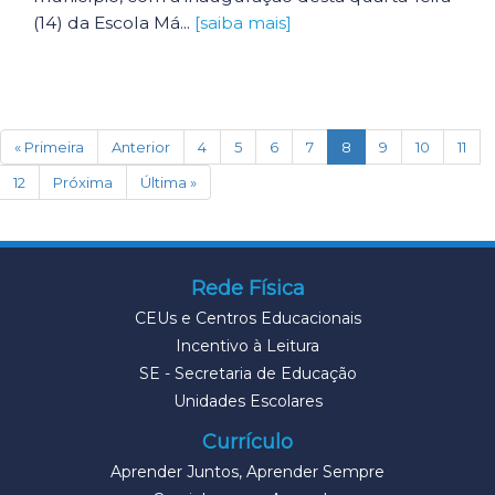
(14) da Escola Má...
[saiba mais]
(current)
« Primeira
Anterior
4
5
6
7
8
9
10
11
12
Próxima
Última »
Rede Física
CEUs e Centros Educacionais
Incentivo à Leitura
SE - Secretaria de Educação
Unidades Escolares
Currículo
Aprender Juntos, Aprender Sempre