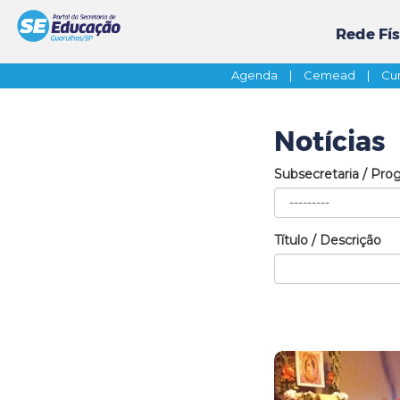
Rede Fís
Agenda
|
Cemead
|
Cur
Notícias
Subsecretaria / Pro
Título / Descrição