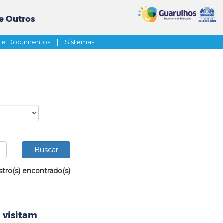
e Outros
s e Documentos
|
Sistemas
stro(s) encontrado(s)
 visitam