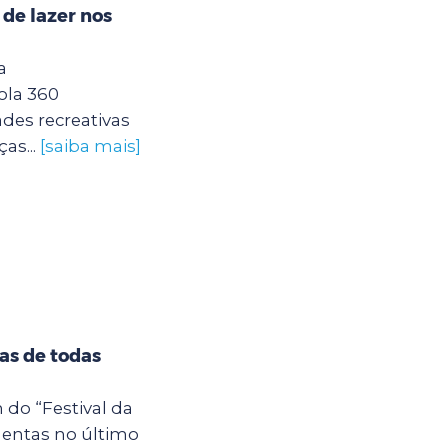
 de lazer nos
a
ola 360
des recreativas
as...
[saiba mais]
tas de todas
 do “Festival da
entas no último