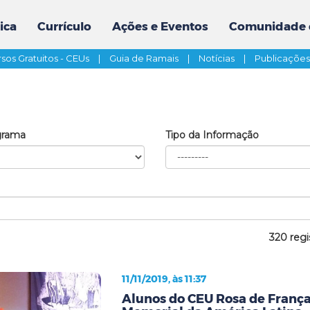
ica
Currículo
Ações e Eventos
Comunidade 
sos Gratuitos - CEUs
|
Guia de Ramais
|
Notícias
|
Publicaçõe
grama
Tipo da Informação
320 regi
11/11/2019, às 11:37
Alunos do CEU Rosa de França