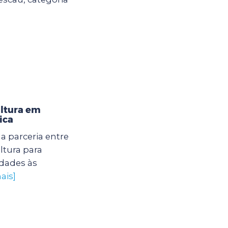
ultura em
ica
 parceria entre
ltura para
dades às
ais]