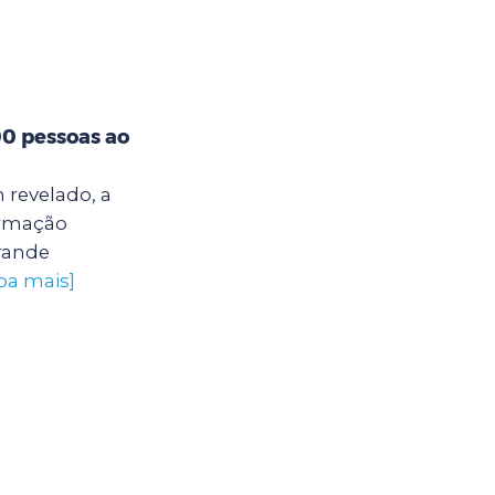
00 pessoas ao
 revelado, a
ormação
grande
iba mais]