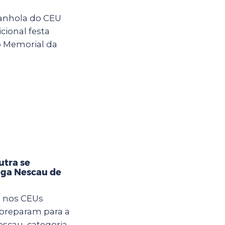
anhola do CEU
cional festa
o Memorial da
utra se
iga Nescau de
m nos CEUs
 preparam para a
Nescau, categoria