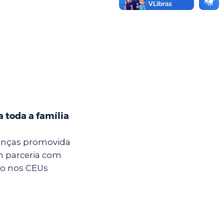
 toda a família
anças promovida
m parceria com
são nos CEUs