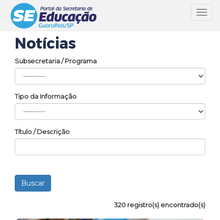
Toggl
navig
Notícias
Subsecretaria / Programa
Tipo da Informação
Título / Descrição
320 registro(s) encontrado(s)