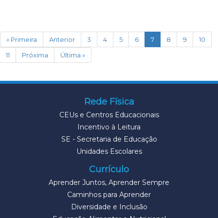
(current)
« Primeira
Anterior
3
4
5
6
7
8
9
10
11
Próxima
Última »
Rede Física
CEUs e Centros Educacionais
Incentivo à Leitura
SE - Secretaria de Educação
Unidades Escolares
Currículo
Aprender Juntos, Aprender Sempre
Caminhos para Aprender
Diversidade e Inclusão