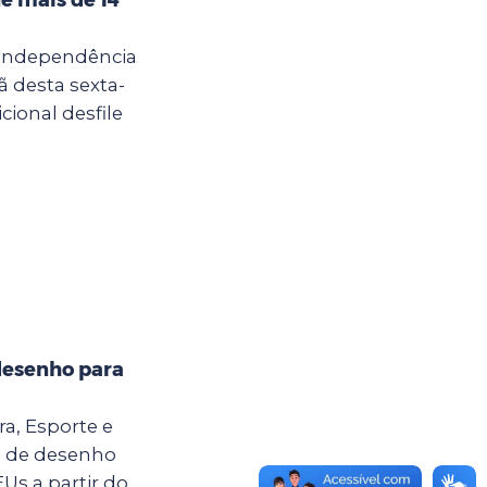
 Independência
ã desta sexta-
cional desfile
desenho para
ra, Esporte e
o de desenho
Us a partir do