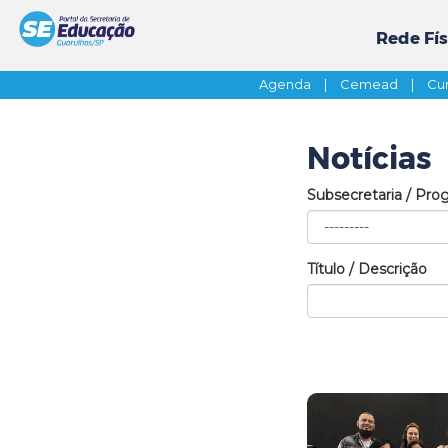
Rede Fís
Agenda
|
Cemead
|
Cur
Notícias
Subsecretaria / Pro
Título / Descrição