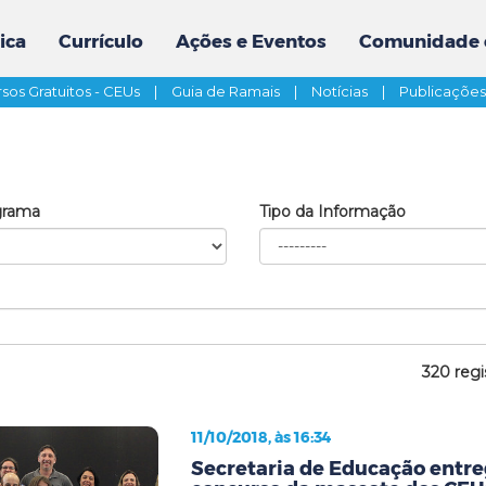
ica
Currículo
Ações e Eventos
Comunidade 
sos Gratuitos - CEUs
|
Guia de Ramais
|
Notícias
|
Publicaçõe
grama
Tipo da Informação
320 regi
11/10/2018, às 16:34
Secretaria de Educação entr