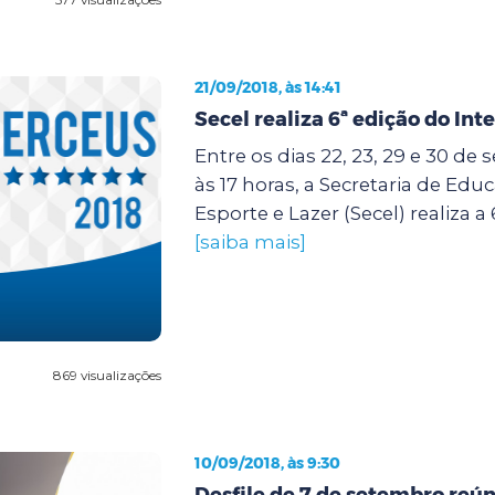
21/09/2018, às 14:41
Secel realiza 6ª edição do Int
Entre os dias 22, 23, 29 e 30 de
às 17 horas, a Secretaria de Edu
Esporte e Lazer (Secel) realiza a 
[saiba mais]
869 visualizações
10/09/2018, às 9:30
Desfile de 7 de setembro reún