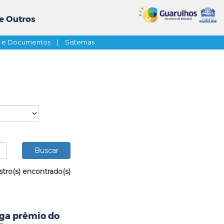
e Outros
s e Documentos
|
Sistemas
stro(s) encontrado(s)
ega prêmio do