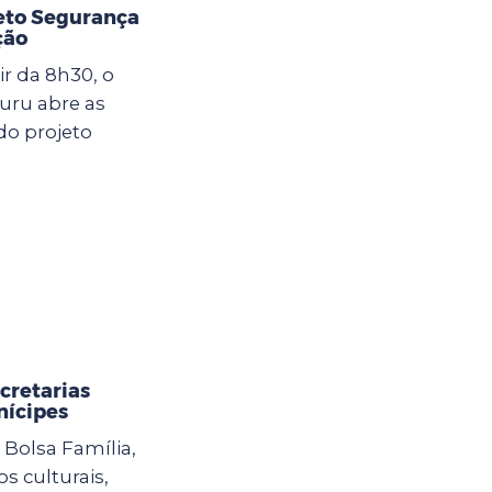
jeto Segurança
ção
ir da 8h30, o
uru abre as
do projeto
cretarias
nícipes
Bolsa Família,
s culturais,