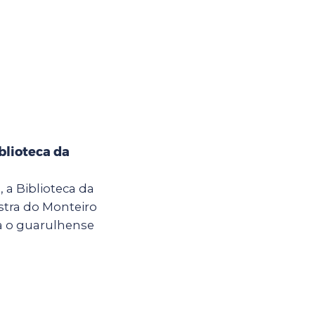
blioteca da
h, a Biblioteca da
stra do Monteiro
a o guarulhense