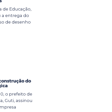
s
ria de Educação,
u a entrega do
so de desenho
 construção do
gica
10, o prefeito de
, Guti, assinou
empresa