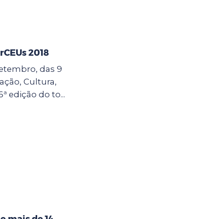
erCEUs 2018
 setembro, das 9
cação, Cultura,
6ª edição do to...
e mais de 14