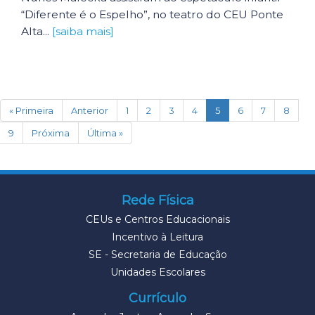
“Diferente é o Espelho”, no teatro do CEU Ponte
Alta...
[saiba mais]
(current)
« Primeira
Anterior
1
2
3
4
5
6
7
8
9
Próxima
Última »
Rede Física
CEUs e Centros Educacionais
Incentivo à Leitura
SE - Secretaria de Educação
Unidades Escolares
Currículo