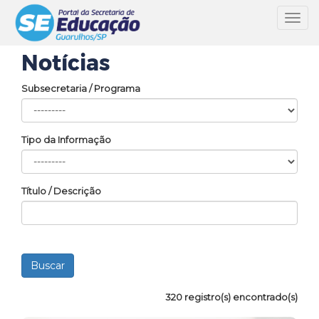
Toggl
navig
Notícias
Subsecretaria / Programa
Tipo da Informação
Título / Descrição
320 registro(s) encontrado(s)