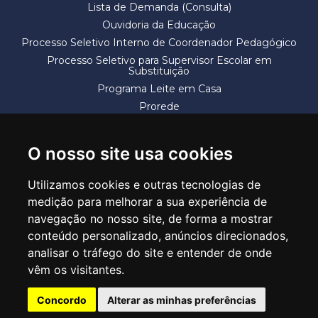
Lista de Demanda (Consulta)
Ouvidoria da Educação
Processo Seletivo Interno de Coordenador Pedagógico
Processo Seletivo para Supervisor Escolar em
Substituição
Programa Leite em Casa
Prorede
Solicitação de Vaga
Termos e Condições
O nosso site usa cookies
Utilizamos cookies e outras tecnologias de
medição para melhorar a sua experiência de
navegação no nosso site, de forma a mostrar
conteúdo personalizado, anúncios direcionados,
SECRETARIA DE EDUCAÇÃO
analisar o tráfego do site e entender de onde
Rua Claudino Barbosa, 313 - Macedo - Guarulhos/SP CEP 07113-040
vêm os visitantes.
Central de Atendimento: *55 11 2475-7300
Concordo
Alterar as minhas preferências