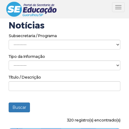
Toggl
navig
Notícias
Subsecretaria / Programa
Tipo da Informação
Título / Descrição
320 registro(s) encontrado(s)