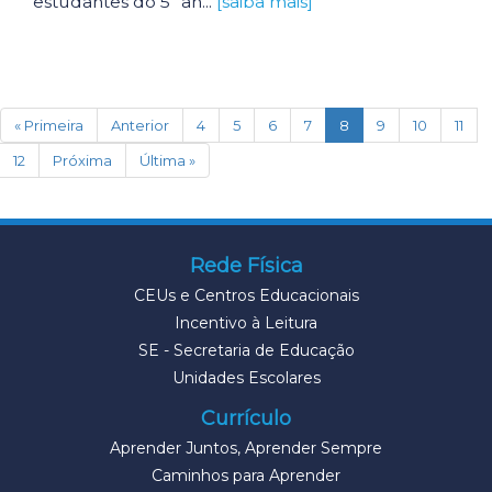
estudantes do 5º an...
[saiba mais]
(current)
« Primeira
Anterior
4
5
6
7
8
9
10
11
12
Próxima
Última »
Rede Física
CEUs e Centros Educacionais
Incentivo à Leitura
SE - Secretaria de Educação
Unidades Escolares
Currículo
Aprender Juntos, Aprender Sempre
Caminhos para Aprender