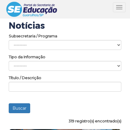
Toggl
navig
Notícias
Subsecretaria / Programa
Tipo da Informação
Título / Descrição
319 registro(s) encontrado(s)