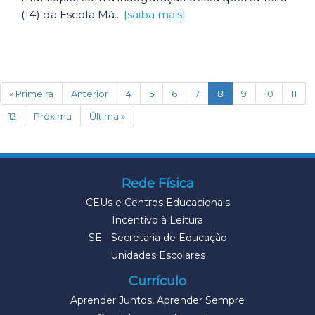
(14) da Escola Má...
[saiba mais]
(current)
« Primeira
Anterior
4
5
6
7
8
9
10
11
12
Próxima
Última »
Rede Física
CEUs e Centros Educacionais
Incentivo à Leitura
SE - Secretaria de Educação
Unidades Escolares
Currículo
Aprender Juntos, Aprender Sempre