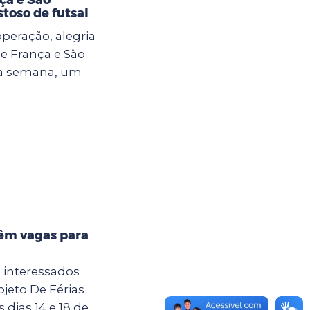
toso de futsal
eração, alegria
e França e São
ma semana, um
têm vagas para
a interessados
jeto De Férias
dias 14 e 18 de