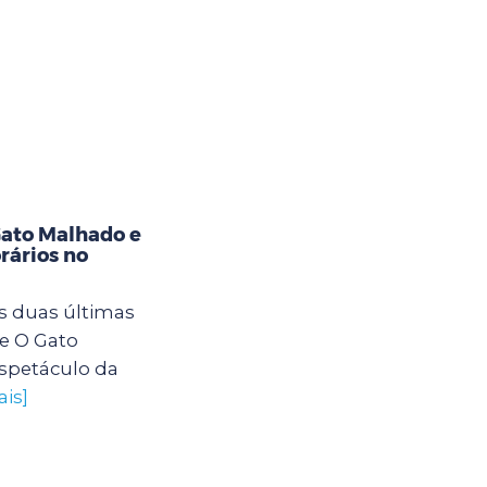
Gato Malhado e
rários no
s duas últimas
e O Gato
spetáculo da
ais]