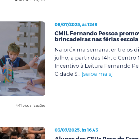
08/07/2025, às 12:19
CMIL Fernando Pessoa promov
brincadeiras nas férias escola
Na próxima semana, entre os dia
julho, a partir das 14h, o Centro
Incentivo à Leitura Fernando Pe
Cidade S...
[saiba mais]
441 visualizações
03/07/2025, às 16:43
Alunos dos CEUs Rosa de Fran