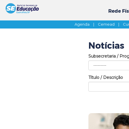
Rede Fís
Agenda
|
Cemead
|
Cur
Notícias
Subsecretaria / Pro
Título / Descrição