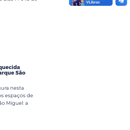
aquecida
Parque São
gura nesta
vos espaços de
ão Miguel: a