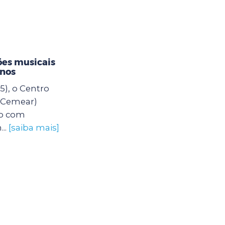
es musicais
unos
5), o Centro
 (Cemear)
o com
..
[saiba mais]