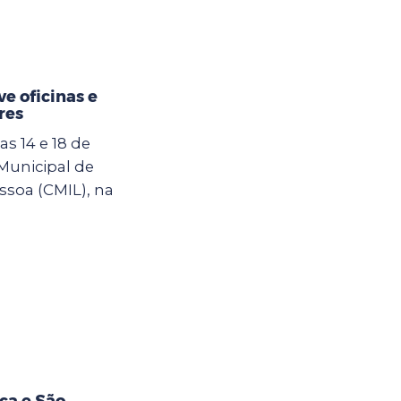
e oficinas e
res
s 14 e 18 de
 Municipal de
ssoa (CMIL), na
ça e São