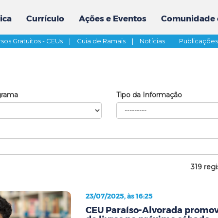
ica
Currículo
Ações e Eventos
Comunidade 
sos Gratuitos - CEUs
|
Guia de Ramais
|
Notícias
|
Publicaçõe
grama
Tipo da Informação
319 regi
23/07/2025, às 16:25
CEU Paraíso-Alvorada promove