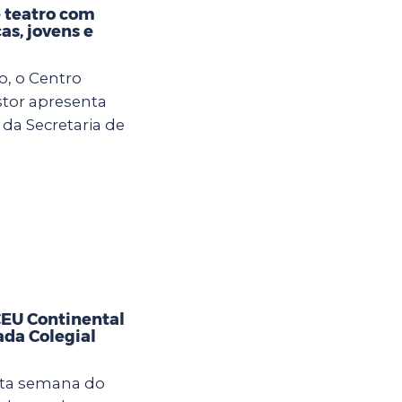
 teatro com
as, jovens e
o, o Centro
tor apresenta
 da Secretaria de
CEU Continental
ada Colegial
sta semana do