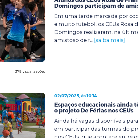
Domingos participam de amis
Em uma tarde marcada por coop
e muito futebol, os CEUs Rosa d
Domingos realizaram, na últi
amistoso de f...
[saiba mais]
379 visualizações
02/07/2025, às 10:14
Espaços educacionais ainda 
o projeto De Férias nos CEUs
Ainda há vagas disponíveis par
em participar das turmas do pro
nos CEUs, que acontece entre os 