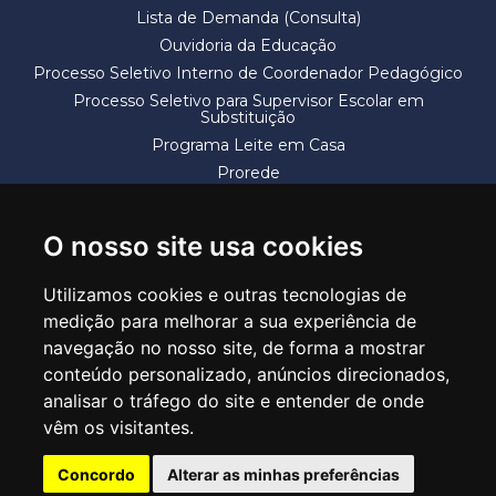
Lista de Demanda (Consulta)
Ouvidoria da Educação
Processo Seletivo Interno de Coordenador Pedagógico
Processo Seletivo para Supervisor Escolar em
Substituição
Programa Leite em Casa
Prorede
Solicitação de Vaga
Termos e Condições
O nosso site usa cookies
Utilizamos cookies e outras tecnologias de
medição para melhorar a sua experiência de
navegação no nosso site, de forma a mostrar
conteúdo personalizado, anúncios direcionados,
SECRETARIA DE EDUCAÇÃO
analisar o tráfego do site e entender de onde
Rua Claudino Barbosa, 313 - Macedo - Guarulhos/SP CEP 07113-040
vêm os visitantes.
Central de Atendimento: *55 11 2475-7300
Concordo
Alterar as minhas preferências