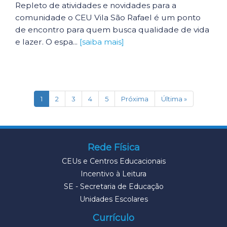
Repleto de atividades e novidades para a
comunidade o CEU Vila São Rafael é um ponto
de encontro para quem busca qualidade de vida
e lazer. O espa...
[saiba mais]
(current)
1
2
3
4
5
Próxima
Última »
Rede Física
CEUs e Centros Educacionais
Incentivo à Leitura
SE - Secretaria de Educação
Unidades Escolares
Currículo