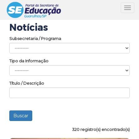
Toggl
navig
Notícias
Subsecretaria / Programa
Tipo da Informação
Título / Descrição
320 registro(s) encontrado(s)