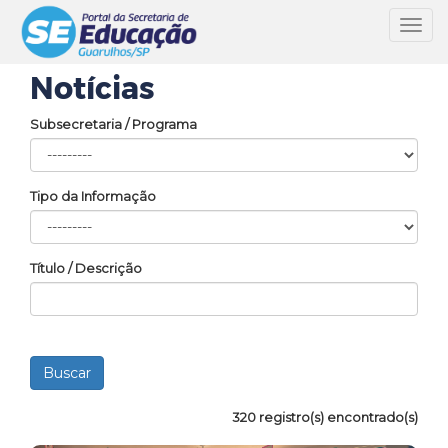
Toggl
navig
Notícias
Subsecretaria / Programa
Tipo da Informação
Título / Descrição
320 registro(s) encontrado(s)