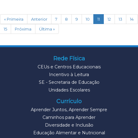
(current)
« Primeira
Anterior
7
8
9
10
11
12
13
14
15
Próxima
Última »
Rede Física
CEUs e Centros Educacionais
Incentivo à Leitura
SE - Secretaria de Educação
Unidades Escolares
Currículo
Aprender Juntos, Aprender Sempre
Caminhos para Aprender
Diversidade e Inclusão
Educação Alimentar e Nutricional