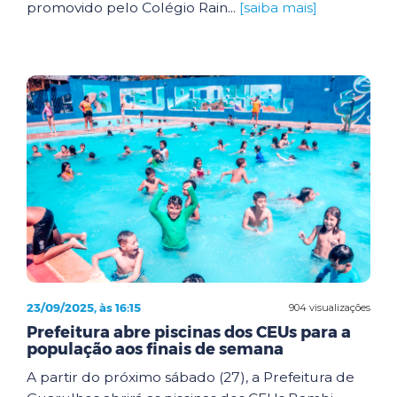
promovido pelo Colégio Rain...
[saiba mais]
23/09/2025, às 16:15
904 visualizações
Prefeitura abre piscinas dos CEUs para a
população aos finais de semana
A partir do próximo sábado (27), a Prefeitura de