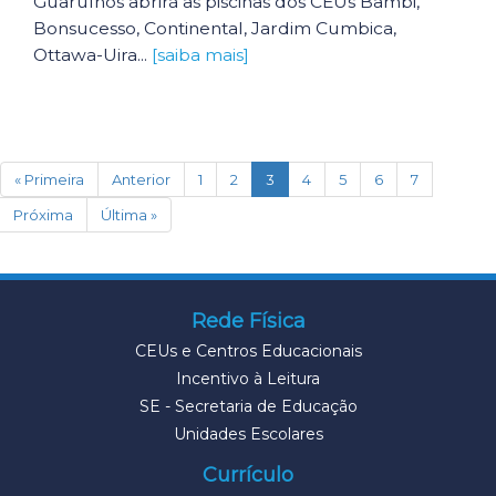
Guarulhos abrirá as piscinas dos CEUs Bambi,
Bonsucesso, Continental, Jardim Cumbica,
Ottawa-Uira...
[saiba mais]
(current)
« Primeira
Anterior
1
2
3
4
5
6
7
Próxima
Última »
Rede Física
CEUs e Centros Educacionais
Incentivo à Leitura
SE - Secretaria de Educação
Unidades Escolares
Currículo