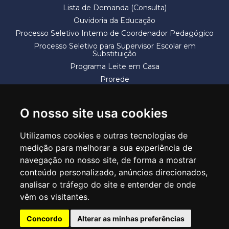
Lista de Demanda (Consulta)
Ouvidoria da Educação
Processo Seletivo Interno de Coordenador Pedagógico
Processo Seletivo para Supervisor Escolar em
Substituição
Programa Leite em Casa
Prorede
Solicitação de Vaga
Termos e Condições
O nosso site usa cookies
Utilizamos cookies e outras tecnologias de
medição para melhorar a sua experiência de
navegação no nosso site, de forma a mostrar
conteúdo personalizado, anúncios direcionados,
SECRETARIA DE EDUCAÇÃO
analisar o tráfego do site e entender de onde
Rua Claudino Barbosa, 313 - Macedo - Guarulhos/SP CEP 07113-040
vêm os visitantes.
Central de Atendimento: *55 11 2475-7300
Concordo
Alterar as minhas preferências