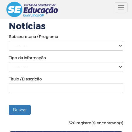
Toggl
navig
Notícias
Subsecretaria / Programa
Tipo da Informação
Título / Descrição
320 registro(s) encontrado(s)